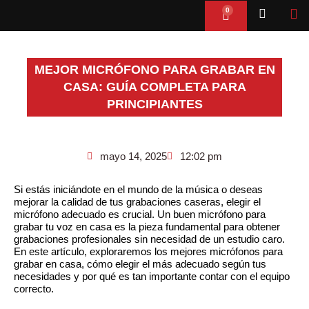
Ir
0
Cart
al
contenido
MEJOR MICRÓFONO PARA GRABAR EN
CASA: GUÍA COMPLETA PARA
PRINCIPIANTES
mayo 14, 2025
12:02 pm
Si estás iniciándote en el mundo de la música o deseas
mejorar la calidad de tus grabaciones caseras, elegir el
micrófono adecuado es crucial. Un buen micrófono para
grabar tu voz en casa es la pieza fundamental para obtener
grabaciones profesionales sin necesidad de un estudio caro.
En este artículo, exploraremos los mejores micrófonos para
grabar en casa, cómo elegir el más adecuado según tus
necesidades y por qué es tan importante contar con el equipo
correcto.