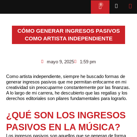
Ir
0
Cart
al
contenido
CÓMO GENERAR INGRESOS PASIVOS
COMO ARTISTA INDEPENDIENTE
mayo 9, 2025
1:59 pm
Como artista independiente, siempre he buscado formas de
generar ingresos pasivos que me permitan enfocarme en mi
creatividad sin preocuparme constantemente por las finanzas.
A lo largo de mi carrera, he descubierto que las regalías y los
derechos editoriales son pilares fundamentales para lograrlo.
¿QUÉ SON LOS INGRESOS
PASIVOS EN LA MÚSICA?
Los ingresos pasivos son aquellos que se generan de forma