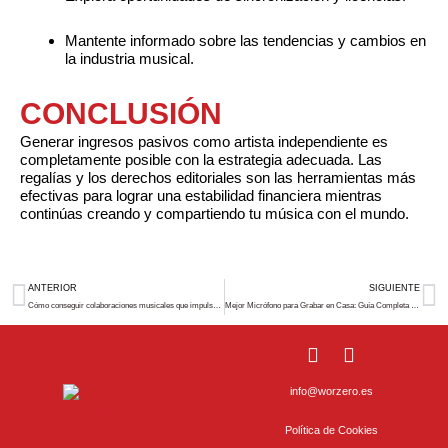
Mantente informado sobre las tendencias y cambios en
la industria musical.
CONCLUSIÓN
Generar ingresos pasivos como artista independiente es
completamente posible con la estrategia adecuada. Las
regalías y los derechos editoriales son las herramientas más
efectivas para lograr una estabilidad financiera mientras
continúas creando y compartiendo tu música con el mundo.
Prev
N
ANTERIOR
SIGUIENTE
Cómo conseguir colaboraciones musicales que impulsen tu carrera
Mejor Micrófono para Grabar en Casa: Guía Completa para Principiantes
I
S
n
p
s
o
info@worzero.es
t
t
a
i
Política de Cookies