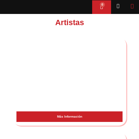
Ir
0
Cart
al
contenido
Artistas
Duki
Más Información