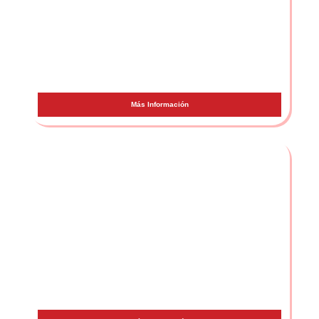
Jhayco
Más Información
Mora