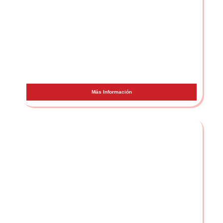
Ayax y Prok
Más Información