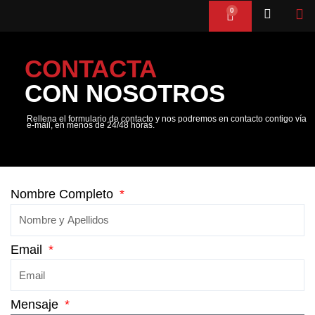
Ir
0
Cart
al
contenido
CONTACTA
CON NOSOTROS
Rellena el formulario de contacto y nos podremos en contacto contigo vía
e-mail, en menos de 24/48 horas.
Nombre Completo
Email
Mensaje