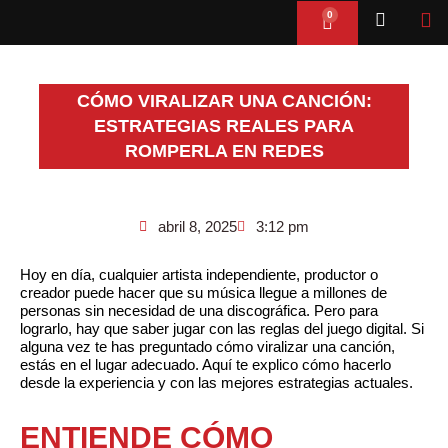
Ir
0
Cart
al
contenido
CÓMO VIRALIZAR UNA CANCIÓN:
ESTRATEGIAS REALES PARA
ROMPERLA EN REDES
abril 8, 2025
3:12 pm
Hoy en día, cualquier artista independiente, productor o
creador puede hacer que su música llegue a millones de
personas sin necesidad de una discográfica. Pero para
lograrlo, hay que saber jugar con las reglas del juego digital. Si
alguna vez te has preguntado cómo viralizar una canción,
estás en el lugar adecuado. Aquí te explico cómo hacerlo
desde la experiencia y con las mejores estrategias actuales.
ENTIENDE CÓMO