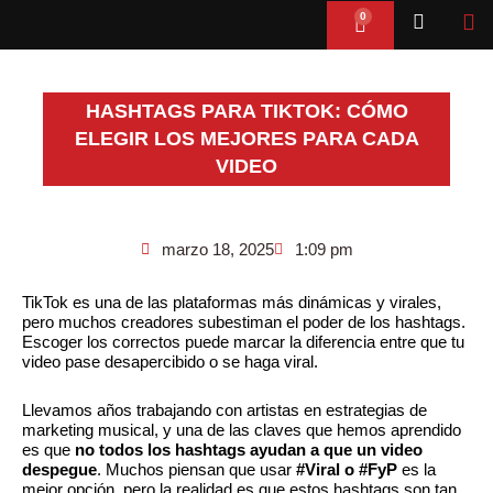
Ir
0
Cart
al
contenido
HASHTAGS PARA TIKTOK: CÓMO
ELEGIR LOS MEJORES PARA CADA
VIDEO
marzo 18, 2025
1:09 pm
TikTok es una de las plataformas más dinámicas y virales,
pero muchos creadores subestiman el poder de los hashtags.
Escoger los correctos puede marcar la diferencia entre que tu
video pase desapercibido o se haga viral.
Llevamos años trabajando con artistas en estrategias de
marketing musical, y una de las claves que hemos aprendido
es que
no todos los hashtags ayudan a que un video
despegue
. Muchos piensan que usar
#Viral o #FyP
es la
mejor opción, pero la realidad es que estos hashtags son tan