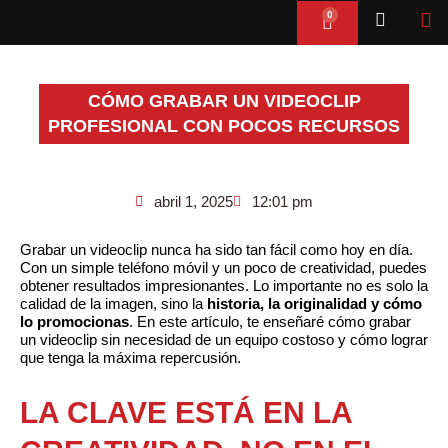
Ir
0
Cart
al
contenido
CÓMO GRABAR UN VIDEOCLIP
PROFESIONAL CON POCOS RECURSOS
abril 1, 2025
12:01 pm
Grabar un videoclip nunca ha sido tan fácil como hoy en día.
Con un simple teléfono móvil y un poco de creatividad, puedes
obtener resultados impresionantes. Lo importante no es solo la
calidad de la imagen, sino la
historia, la originalidad y cómo
lo promocionas
. En este artículo, te enseñaré cómo grabar
un videoclip sin necesidad de un equipo costoso y cómo lograr
que tenga la máxima repercusión.
LA CLAVE ESTÁ EN LA