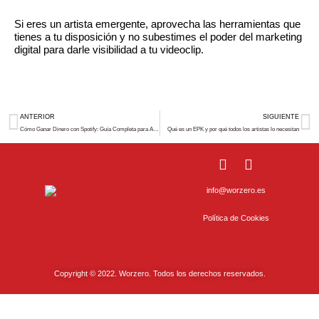
Si eres un artista emergente, aprovecha las herramientas que
tienes a tu disposición y no subestimes el poder del marketing
digital para darle visibilidad a tu videoclip.
Prev
N
ANTERIOR
SIGUIENTE
Cómo Ganar Dinero con Spotify: Guía Completa para Artistas
Qué es un EPK y por qué todos los artistas lo necesitan
I
S
n
p
s
o
info@worzero.es
t
t
a
i
Política de Cookies
g
f
r
y
a
Copyright © 2022. Worzero. Todos los derechos reservados.
m