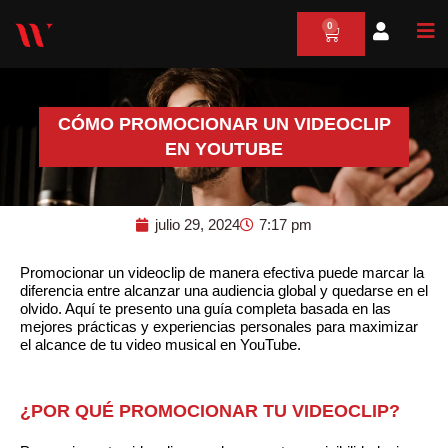
Ir
0
al
Cart
contenido
CÓMO PROMOCIONAR UN VIDEOCLIP
EN YOUTUBE
julio 29, 2024
7:17 pm
Promocionar un videoclip de manera efectiva puede marcar la
diferencia entre alcanzar una audiencia global y quedarse en el
olvido. Aquí te presento una guía completa basada en las
mejores prácticas y experiencias personales para maximizar
el alcance de tu video musical en YouTube.
¿POR QUÉ PROMOCIONAR TU VIDEOCLIP?