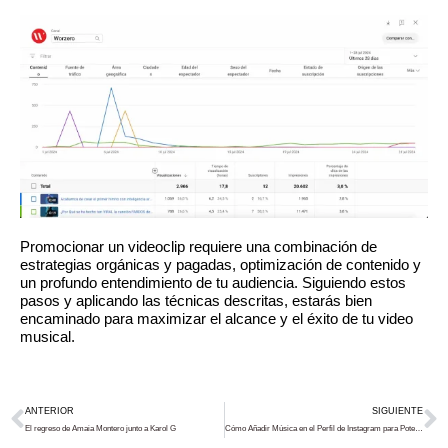
Promocionar un videoclip requiere una combinación de
estrategias orgánicas y pagadas, optimización de contenido y
un profundo entendimiento de tu audiencia. Siguiendo estos
pasos y aplicando las técnicas descritas, estarás bien
encaminado para maximizar el alcance y el éxito de tu video
musical.
Prev
N
ANTERIOR
SIGUIENTE
El regreso de Amaia Montero junto a Karol G
Cómo Añadir Música en el Perfil de Instagram para Potenciar tu Carrera Musical