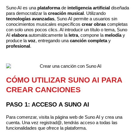
Suno AI es una
plataforma
de
inteligencia
artificial
diseñada
para democratizar la
creación
musical
. Utilizando
tecnologías
avanzadas
, Suno AI permite a usuarios sin
conocimientos musicales específicos
crear
obras
completas
con solo unos pocos clics. Al introducir un título o tema, Suno
AI
elabora
automáticamente la
letra
, compone la
melodía
y
produce la
voz
, entregando una
canción
completa
y
profesional
.
CÓMO UTILIZAR SUNO AI PARA
CREAR CANCIONES
PASO 1: ACCESO A SUNO AI
Para comenzar, visita la página web de Suno AI y crea una
cuenta. Una vez registrad@, tendrás acceso a todas las
funcionalidades que ofrece la plataforma.