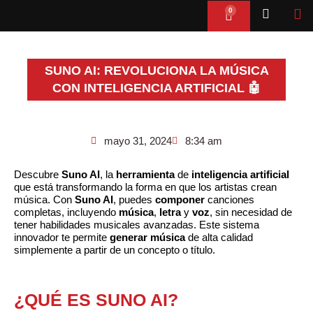
Ir
0
Cart
al
contenido
SUNO AI: REVOLUCIONA LA MÚSICA
CON INTELIGENCIA ARTIFICIAL 🤖
mayo 31, 2024
8:34 am
Descubre
Suno AI
, la
herramienta
de
inteligencia artificial
que está transformando la forma en que los artistas crean
música. Con
Suno AI
, puedes
componer
canciones
completas, incluyendo
música
,
letra
y
voz
, sin necesidad de
tener habilidades musicales avanzadas. Este sistema
innovador te permite
generar
música
de alta calidad
simplemente a partir de un concepto o título.
¿QUÉ ES SUNO AI?