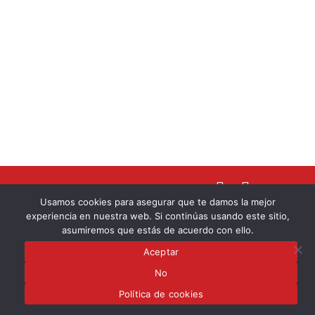
I
S
n
p
Usamos cookies para asegurar que te damos la mejor
s
o
info@worzero.es
experiencia en nuestra web. Si continúas usando este sitio,
t
t
asumiremos que estás de acuerdo con ello.
a
i
Política de Cookies
Aceptar
g
f
r
y
No
a
Política de cookies
Copyright © 2022. Worzero. Todos los derechos reservados.
m