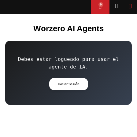
Ir
0
Cart
al
contenido
Worzero AI Agents
Debes estar logueado para usar el
agente de IA.
Iniciar Sesión