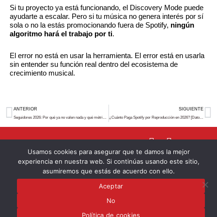
Si tu proyecto ya está funcionando, el Discovery Mode puede
ayudarte a escalar. Pero si tu música no genera interés por sí
sola o no la estás promocionando fuera de Spotify,
ningún
algoritmo hará el trabajo por ti
.
El error no está en usar la herramienta. El error está en usarla
sin entender su función real dentro del ecosistema de
crecimiento musical.
Prev
N
ANTERIOR
SIGUIENTE
Seguidores 2026: Por qué ya no valen nada y qué métricas realmente importan
¿Cuánto Paga Spotify por Reproducción en 2026? [Datos Reales]
I
S
n
p
Usamos cookies para asegurar que te damos la mejor
s
o
info@worzero.es
experiencia en nuestra web. Si continúas usando este sitio,
t
t
asumiremos que estás de acuerdo con ello.
a
i
Política de Cookies
Aceptar
g
f
r
y
No
a
Política de cookies
Copyright © 2022. Worzero. Todos los derechos reservados.