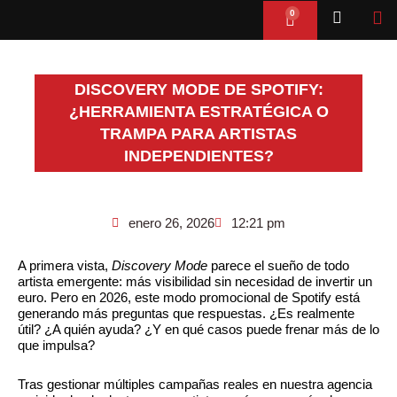
Ir
0
Cart
al
contenido
DISCOVERY MODE DE SPOTIFY:
¿HERRAMIENTA ESTRATÉGICA O
TRAMPA PARA ARTISTAS
INDEPENDIENTES?
enero 26, 2026
12:21 pm
A primera vista,
Discovery Mode
parece el sueño de todo
artista emergente: más visibilidad sin necesidad de invertir un
euro. Pero en 2026, este modo promocional de Spotify está
generando más preguntas que respuestas. ¿Es realmente
útil? ¿A quién ayuda? ¿Y en qué casos puede frenar más de lo
que impulsa?
Tras gestionar múltiples campañas reales en nuestra agencia