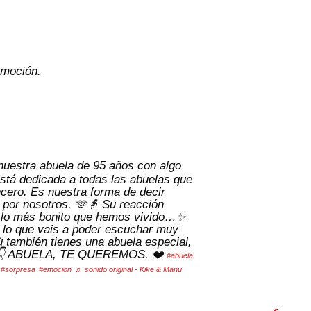
emoción.
nuestra abuela de 95 años con algo
tá dedicada a todas las abuelas que
cero. Es nuestra forma de decir
 por nosotros. 🫶👵 Su reacción
 lo más bonito que hemos vivido…✨
e lo que vais a poder escuchar muy
ú también tienes una abuela especial,
 🥰👇 ABUELA, TE QUEREMOS. ❤️
#abuela
#sorpresa
#emocion
♬ sonido original - Kike & Manu