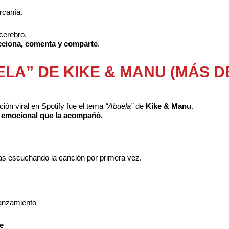
rcanía.
cerebro.
cciona, comenta y comparte
.
ELA” DE KIKE & MANU (MÁS D
ón viral en Spotify fue el tema
“Abuela”
de
Kike & Manu
.
ia emocional que la acompañó.
as escuchando la canción por primera vez.
lanzamiento
e