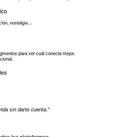
ico
ción, nostalgia…
agmentos para ver cuál conecta mejor.
cional.
les
ida sin darte cuenta.”