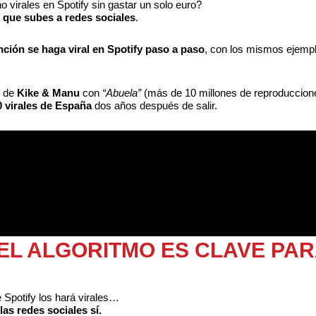
 virales en Spotify sin gastar un solo euro?
s que subes a redes sociales
.
ción se haga viral en Spotify paso a paso
, con los mismos ejemp
s de
Kike & Manu
con
“Abuela”
(más de 10 millones de reproduccion
0 virales de España
dos años después de salir.
EL ALGORITMO ES CLAVE PA
 Spotify los hará virales…
 las redes sociales sí.