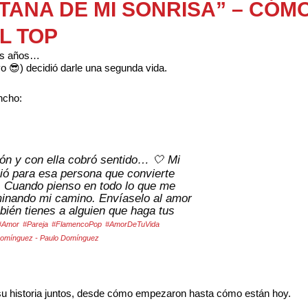
ITANA DE MI SONRISA” – CÓM
L TOP
os años…
o 😎) decidió darle una segunda vida.
ncho:
n y con ella cobró sentido… 🤍 Mi
ció para esa persona que convierte
 Cuando pienso en todo lo que me
luminando mi camino. Envíaselo al amor
mbién tienes a alguien que haga tus
#Amor
#Pareja
#FlamencoPop
#AmorDeTuVida
Domínguez - Paulo Domínguez
u historia juntos, desde cómo empezaron hasta cómo están hoy.