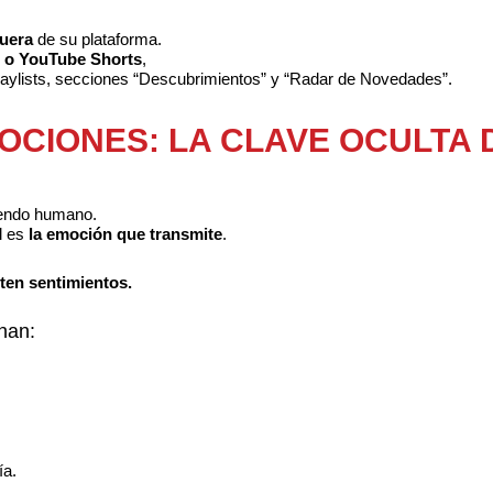
fuera
de su plataforma.
s o YouTube Shorts
,
laylists, secciones “Descubrimientos” y “Radar de Novedades”.
OCIONES: LA CLAVE OCULTA
siendo humano.
l es
la emoción que transmite
.
en sentimientos.
nan:
ía.