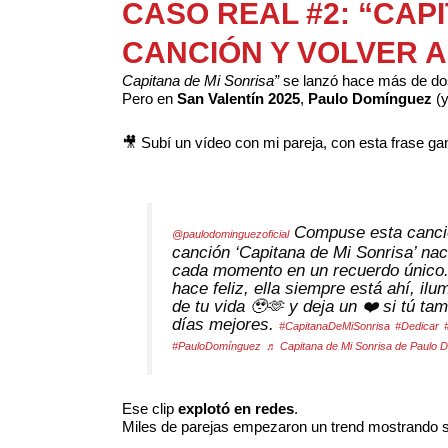
CASO REAL #2: “CAP
CANCIÓN Y VOLVER A
Capitana de Mi Sonrisa”
se lanzó hace más de d
Pero en
San Valentín 2025
,
Paulo Domínguez
(y
🎥 Subí un vídeo con mi pareja, con esta frase ga
Compuse esta canció
@paulodominguezoficial
canción ‘Capitana de Mi Sonrisa’ na
cada momento en un recuerdo único.
hace feliz, ella siempre está ahí, i
de tu vida 🥹🫶 y deja un ❤️ si tú ta
días mejores.
#CapitanaDeMiSonrisa
#Dedicar
#PauloDomínguez
♬ Capitana de Mi Sonrisa de Paulo 
Ese clip
explotó en redes
.
Miles de parejas empezaron un trend mostrando s