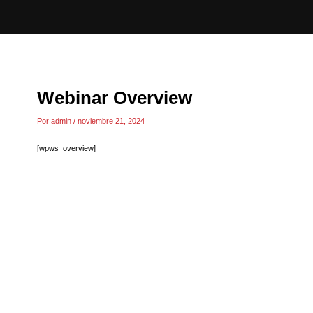
Ir
al
contenido
Webinar Overview
Por
admin
/
noviembre 21, 2024
[wpws_overview]